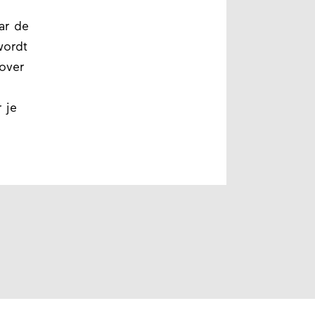
ar de
wordt
rover
 je