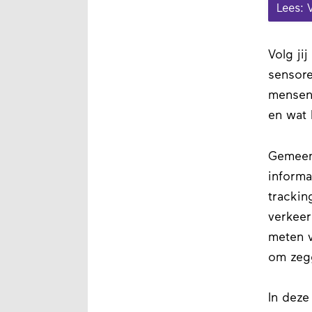
Lees: 
Volg ji
sensore
mensen
en wat
Gemeent
informa
trackin
verkeer
meten v
om zegg
In deze