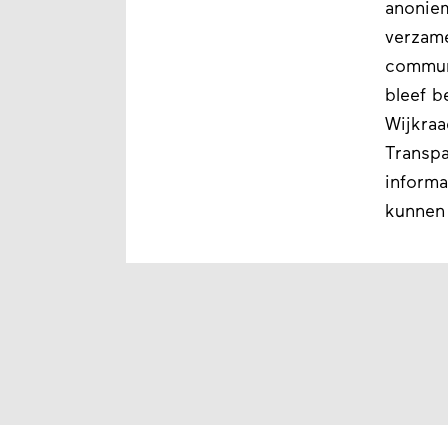
anonie
verzame
communi
bleef b
Wijkraa
Transpa
informa
kunnen 