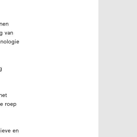
jnen
g van
nologie
g
het
de roep
ieve en