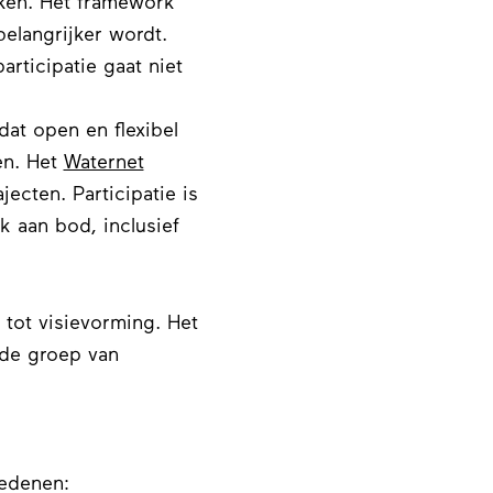
ken. Het framework
elangrijker wordt.
articipatie gaat niet
dat open en flexibel
en. Het
Waternet
ecten. Participatie is
 aan bod, inclusief
 tot visievorming. Het
ede groep van
redenen: