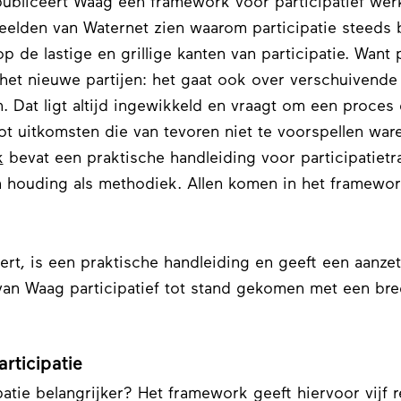
ubliceert Waag een framework voor participatief wer
beelden van Waternet zien waarom participatie steeds b
 de lastige en grillige kanten van participatie. Want p
 het nieuwe partijen: het gaat ook over verschuivende
 Dat ligt altijd ingewikkeld en vraagt om een proces 
tot uitkomsten die van tevoren niet te voorspellen war
k
bevat een praktische handleiding voor participatietraj
 houding als methodiek. Allen komen in het framework
rt, is een praktische handleiding en geeft een aanzet
van Waag participatief tot stand gekomen met een br
rticipatie
atie belangrijker? Het framework geeft hiervoor vijf 