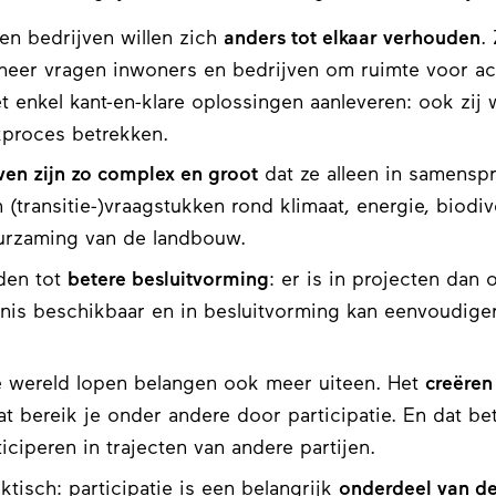
en bedrijven willen zich
anders tot elkaar verhouden
.
eheer vragen inwoners en bedrijven om ruimte voor ac
t enkel kant-en-klare oplossingen aanleveren: ook zij w
kproces betrekken.
en zijn zo complex en groot
dat ze alleen in samens
(transitie-)vraagstukken rond klimaat, energie, biodiv
uurzaming van de landbouw.
iden tot
betere besluitvorming
: er is in projecten dan 
nis beschikbaar en in besluitvorming kan eenvoudige
e wereld lopen belangen ook meer uiteen. Het
creëre
at bereik je onder andere door participatie. En dat be
ciperen in trajecten van andere partijen.
aktisch: participatie is een belangrijk
onderdeel van d