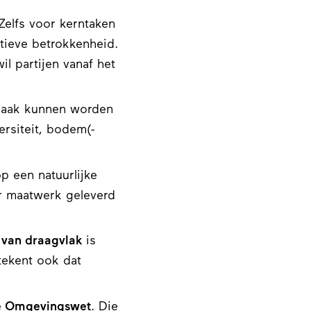
 Zelfs voor kerntaken
tieve betrokkenheid.
il partijen vanaf het
praak kunnen worden
ersiteit, bodem(-
op een natuurlijke
r maatwerk geleverd
n van draagvlak
is
tekent ook dat
e Omgevingswet
. Die