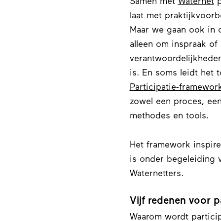
Samen met
Waternet
p
laat met praktijkvoor
Maar we gaan ook in op
alleen om inspraak of
verantwoordelijkheden.
is. En soms leidt het 
Participatie-framewor
zowel een proces, een
methodes en tools.
Het framework inspiree
is onder begeleiding 
Waternetters.
Vijf redenen voor pa
Waarom wordt particip