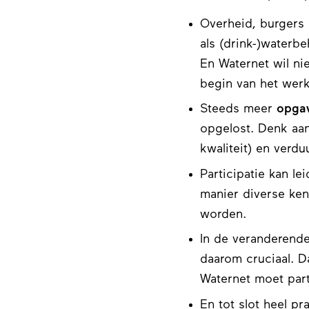
Overheid, burgers 
als (drink-)waterb
En Waternet wil nie
begin van het wer
Steeds meer
opgav
opgelost. Denk aan 
kwaliteit) en verd
Participatie kan le
manier diverse ken
worden.
In de veranderend
daarom cruciaal. D
Waternet moet parti
En tot slot heel pr