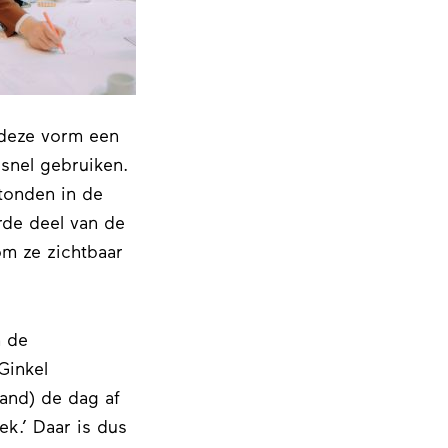
t deze vorm een
 snel gebruiken.
tonden in de
rde deel van de
om ze zichtbaar
m de
Ginkel
land) de dag af
ek.’ Daar is dus