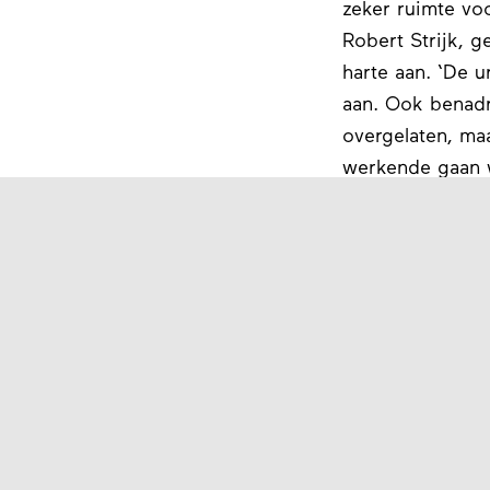
zeker ruimte vo
Robert Strijk, 
harte aan. ‘De u
aan. Ook benadr
overgelaten, maa
werkende gaan w