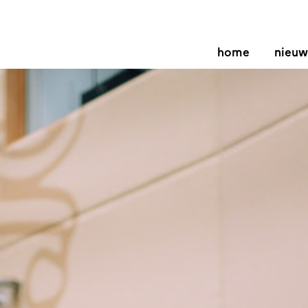
home
nieuw