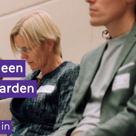
 een
aarden
in