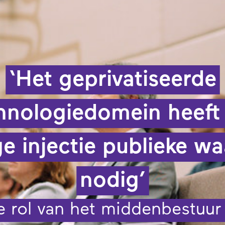
‘Het geprivatiseerde
hnologiedomein heeft
ge injectie publieke w
nodig’
e rol van het middenbestuur 