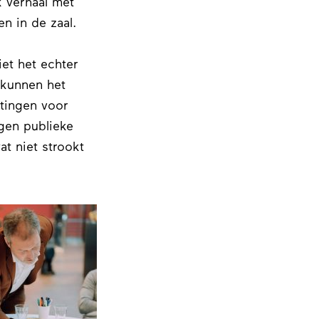
k verhaal met
n in de zaal.
iet het echter
 kunnen het
htingen voor
gen publieke
at niet strookt