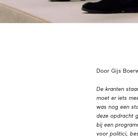
Door Gijs Boerw
De kranten staa
moet er iets me
was nog een sta
deze opdracht g
bij een program
voor politici, 