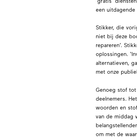
‘gratis’ dienste
een uitdagende 
Stikker, die vo
niet bij deze bo
repareren’. Sti
oplossingen. ‘I
alternatieven, g
met onze publie
Genoeg stof tot
deelnemers. Het 
woorden en stof
van de middag w
belangstellende
om met de waar