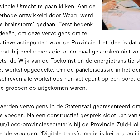
vincie Utrecht te gaan kijken. Aan de
ethode ontwikkeld door Waag, werd
 brainstorm’ gedaan. Eerst bedenk
 ideeën, om deze vervolgens om te
itieve actiepunten voor de Provincie. Het idee is da
boort bij deelnemers die ze normaal gesproken niet zo
ets
, de Wijk van de Toekomst en de energietransitie s
het workshopgedeelte. Om de paneldiscussie in het de
schreven alle workshops hun actiepunt op een bord, 
de groepen op uitgekomen waren.
werden vervolgens in de Statenzaal gepresenteerd o
te voeden. Na een constructief gesprek sloot Jan van 
ur/Loco-provinciesecretaris bij de Provincie Zuid-Hol
nde woorden: ‘Digitale transformatie is keihard politi