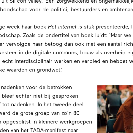
n uit Silicon Valley.’ Een zorgwekkend en ongemakkelij
boodschap voor de politici, bestuurders en ambtenare
rige week haar boek
Het internet is stuk
presenteerde, l
odschap. Zoals de ondertitel van boek luidt: ‘Maar we
kker vervolgde haar betoog dan ook met een aantal ric
nvesteer in de digitale commons, bouw als overheid ei
a echt interdisciplinair werken en verbied en beboet w
ke waarden en grondwet.’
 nadenken voor de betrokken
bleef echter niet bij gesproken
 tot nadenken. In het tweede deel
erd de grote groep van zo’n 80
n opgesplitst in kleinere werkgroepen
den van het TADA-manifest naar