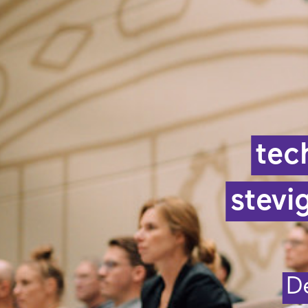
tec
stevi
D